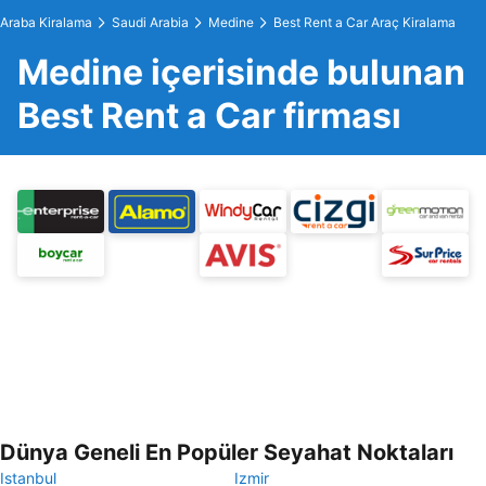
Araba Kiralama
Saudi Arabia
Medine
Best Rent a Car Araç Kiralama
Medine içerisinde bulunan
Best Rent a Car firması
Dünya Geneli En Popüler Seyahat Noktaları
Istanbul
Izmir