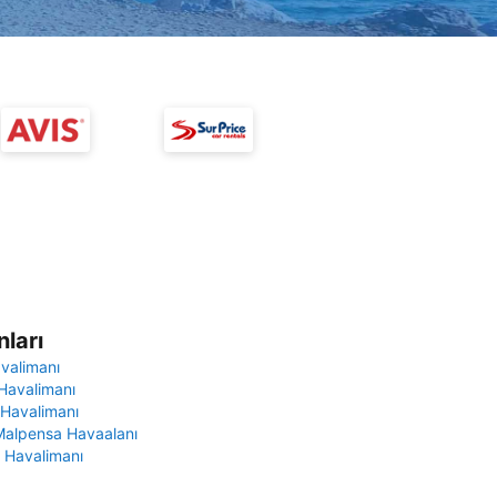
ları
avalimanı
Havalimanı
 Havalimanı
Malpensa Havaalanı
 Havalimanı