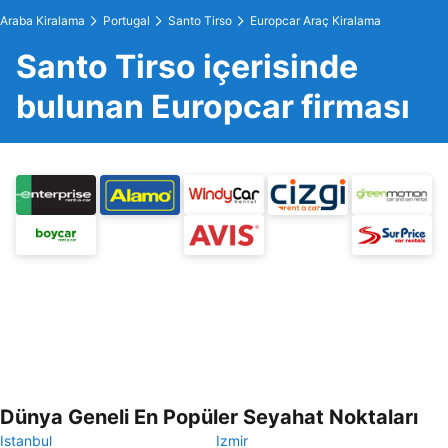
Araba Kiralama
Portugal
Santo Tirso
Europcar Araç Kiralama
Santo Tirso içerisinde
bulunan Europcar firması
Dünya Geneli En Popüler Seyahat Noktaları
Istanbul
Izmir