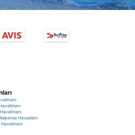
ları
avalimanı
Havalimanı
 Havalimanı
Malpensa Havaalanı
 Havalimanı