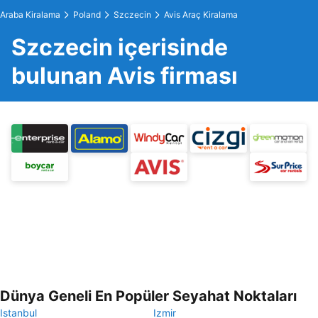
Araba Kiralama
Poland
Szczecin
Avis Araç Kiralama
Szczecin içerisinde
bulunan Avis firması
Dünya Geneli En Popüler Seyahat Noktaları
Istanbul
Izmir