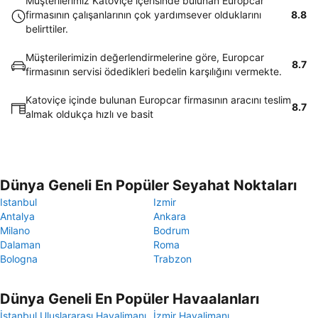
Müşterilerimiz Katoviçe içerisinde bulunan Europcar
firmasının çalışanlarının çok yardımsever olduklarını
8.8
belirttiler.
Müşterilerimizin değerlendirmelerine göre, Europcar
8.7
firmasının servisi ödedikleri bedelin karşılığını vermekte.
Katoviçe içinde bulunan Europcar firmasının aracını teslim
8.7
almak oldukça hızlı ve basit
Dünya Geneli En Popüler Seyahat Noktaları
Istanbul
Izmir
Antalya
Ankara
Milano
Bodrum
Dalaman
Roma
Bologna
Trabzon
Dünya Geneli En Popüler Havaalanları
İstanbul Uluslararası Havalimanı
İzmir Havalimanı