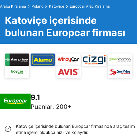
Araba Kiralama
Poland
Katoviçe
Europcar Araç Kiralama
Katoviçe içerisinde
bulunan Europcar firması
9.1
Puanlar
:
200+
Katoviçe içerisinde bulunan Europcar firmasında araç teslim
etme işlemi oldukça hızlı ve kolaydır.