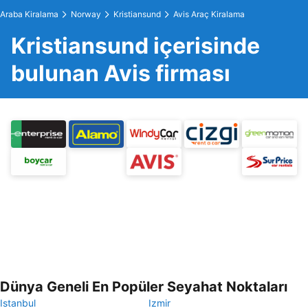
Araba Kiralama
Norway
Kristiansund
Avis Araç Kiralama
Kristiansund içerisinde
bulunan Avis firması
Dünya Geneli En Popüler Seyahat Noktaları
Istanbul
Izmir