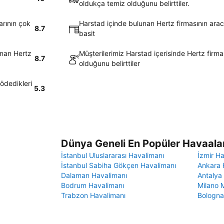
oldukça temiz olduğunu belirttiler.
arının çok
Harstad içinde bulunan Hertz firmasının aracı
8.7
basit
unan Hertz
Müşterilerimiz Harstad içerisinde Hertz firm
8.7
olduğunu belirttiler
 ödedikleri
5.3
Dünya Geneli En Popüler Havaalan
İstanbul Uluslararası Havalimanı
İzmir H
İstanbul Sabiha Gökçen Havalimanı
Ankara 
Dalaman Havalimanı
Antalya
Bodrum Havalimanı
Milano 
Trabzon Havalimanı
Bologna