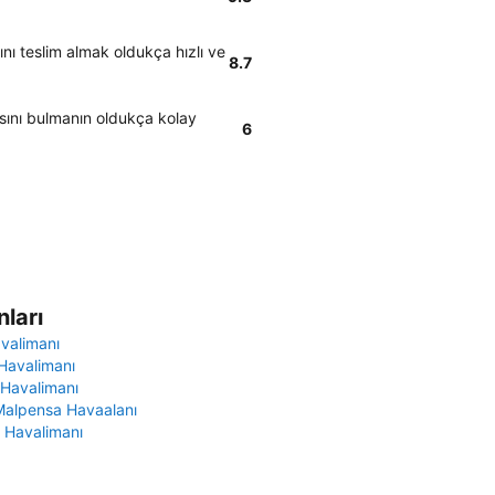
nı teslim almak oldukça hızlı ve
8.7
asını bulmanın oldukça kolay
6
ları
avalimanı
Havalimanı
 Havalimanı
Malpensa Havaalanı
 Havalimanı