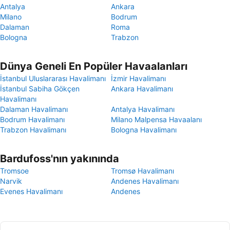
Antalya
Ankara
Milano
Bodrum
Dalaman
Roma
Bologna
Trabzon
Dünya Geneli En Popüler Havaalanları
İstanbul Uluslararası Havalimanı
İzmir Havalimanı
İstanbul Sabiha Gökçen
Ankara Havalimanı
Havalimanı
Dalaman Havalimanı
Antalya Havalimanı
Bodrum Havalimanı
Milano Malpensa Havaalanı
Trabzon Havalimanı
Bologna Havalimanı
Bardufoss'nın yakınında
Tromsoe
Tromsø Havalimanı
Narvik
Andenes Havalimanı
Evenes Havalimanı
Andenes