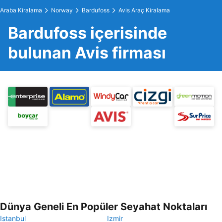
Araba Kiralama
Norway
Bardufoss
Avis Araç Kiralama
Bardufoss içerisinde
bulunan Avis firması
Dünya Geneli En Popüler Seyahat Noktaları
Istanbul
Izmir