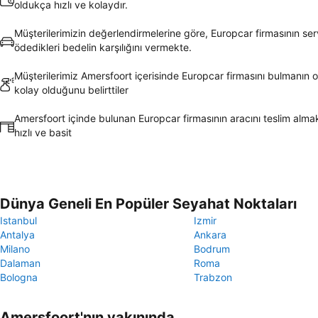
oldukça hızlı ve kolaydır.
Müşterilerimizin değerlendirmelerine göre, Europcar firmasının serv
ödedikleri bedelin karşılığını vermekte.
Müşterilerimiz Amersfoort içerisinde Europcar firmasını bulmanın 
kolay olduğunu belirttiler
Amersfoort içinde bulunan Europcar firmasının aracını teslim alm
hızlı ve basit
Dünya Geneli En Popüler Seyahat Noktaları
Istanbul
Izmir
Antalya
Ankara
Milano
Bodrum
Dalaman
Roma
Bologna
Trabzon
Amersfoort'nın yakınında