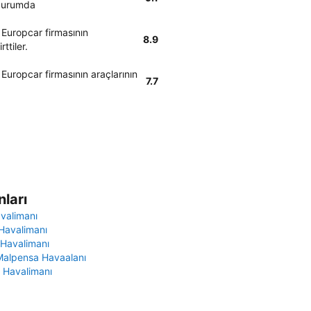
 durumda
 Europcar firmasının
8.9
ttiler.
Europcar firmasının araçlarının
7.7
ları
avalimanı
Havalimanı
 Havalimanı
Malpensa Havaalanı
 Havalimanı