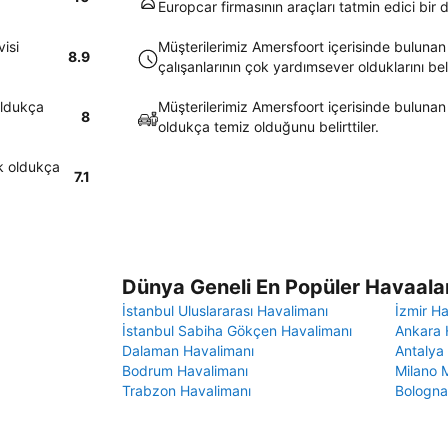
Europcar firmasının araçları tatmin edici bir
isi
Müşterilerimiz Amersfoort içerisinde bulunan
8.9
çalışanlarının çok yardımsever olduklarını belir
oldukça
Müşterilerimiz Amersfoort içerisinde bulunan 
8
oldukça temiz olduğunu belirttiler.
ak oldukça
7.1
Dünya Geneli En Popüler Havaalan
İstanbul Uluslararası Havalimanı
İzmir H
İstanbul Sabiha Gökçen Havalimanı
Ankara 
Dalaman Havalimanı
Antalya
Bodrum Havalimanı
Milano 
Trabzon Havalimanı
Bologna