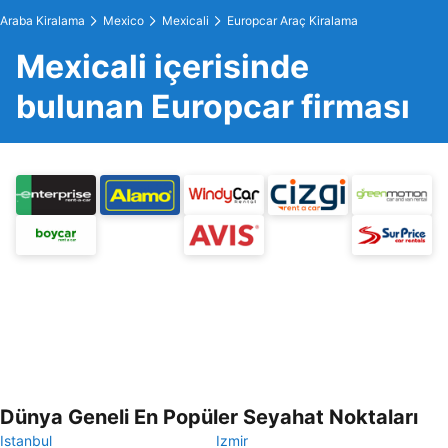
Araba Kiralama
Mexico
Mexicali
Europcar Araç Kiralama
Mexicali içerisinde
bulunan Europcar firması
Dünya Geneli En Popüler Seyahat Noktaları
Istanbul
Izmir