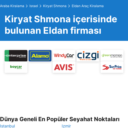
Araba Kiralama
Israel
Kiryat Shmona
Eldan Araç Kiralama
Kiryat Shmona içerisinde
bulunan Eldan firması
Dünya Geneli En Popüler Seyahat Noktaları
Istanbul
Izmir