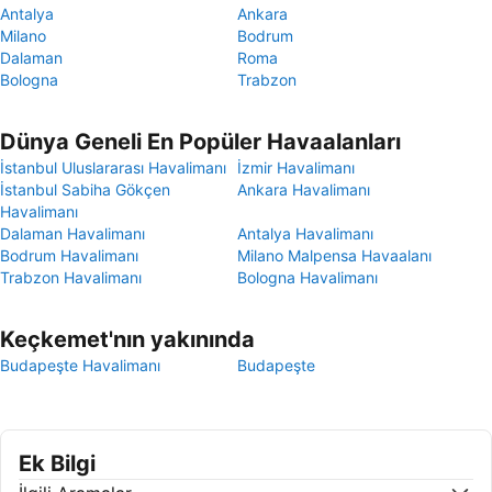
Antalya
Ankara
Milano
Bodrum
Dalaman
Roma
Bologna
Trabzon
Dünya Geneli En Popüler Havaalanları
İstanbul Uluslararası Havalimanı
İzmir Havalimanı
İstanbul Sabiha Gökçen
Ankara Havalimanı
Havalimanı
Dalaman Havalimanı
Antalya Havalimanı
Bodrum Havalimanı
Milano Malpensa Havaalanı
Trabzon Havalimanı
Bologna Havalimanı
Keçkemet'nın yakınında
Budapeşte Havalimanı
Budapeşte
Ek Bilgi