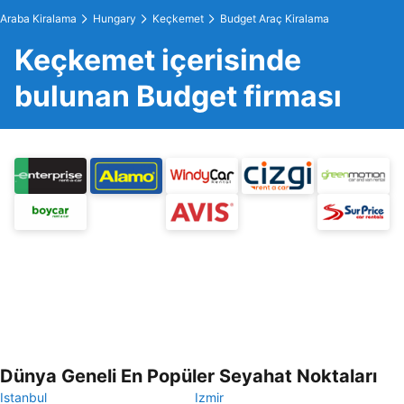
Araba Kiralama
Hungary
Keçkemet
Budget Araç Kiralama
Keçkemet içerisinde
bulunan Budget firması
Dünya Geneli En Popüler Seyahat Noktaları
Istanbul
Izmir