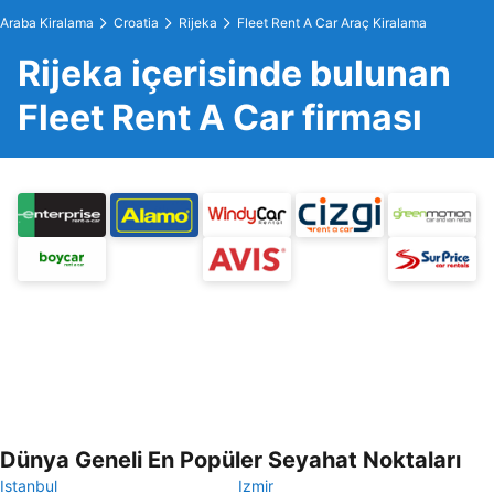
Araba Kiralama
Croatia
Rijeka
Fleet Rent A Car Araç Kiralama
Rijeka içerisinde bulunan
Fleet Rent A Car firması
Dünya Geneli En Popüler Seyahat Noktaları
Istanbul
Izmir