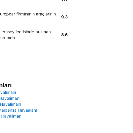
uropcar firmasının araçlarının
9.3
uernsey içerisinde bulunan
8.6
 durumda
ları
avalimanı
Havalimanı
 Havalimanı
Malpensa Havaalanı
 Havalimanı