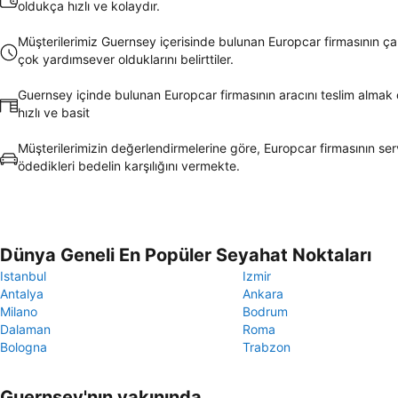
oldukça hızlı ve kolaydır.
Müşterilerimiz Guernsey içerisinde bulunan Europcar firmasının çal
çok yardımsever olduklarını belirttiler.
Guernsey içinde bulunan Europcar firmasının aracını teslim almak
hızlı ve basit
Müşterilerimizin değerlendirmelerine göre, Europcar firmasının serv
ödedikleri bedelin karşılığını vermekte.
Dünya Geneli En Popüler Seyahat Noktaları
Istanbul
Izmir
Antalya
Ankara
Milano
Bodrum
Dalaman
Roma
Bologna
Trabzon
Guernsey'nın yakınında