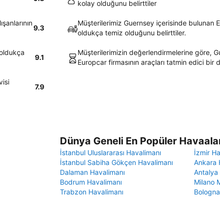
kolay olduğunu belirttiler
ışanlarının
Müşterilerimiz Guernsey içerisinde bulunan E
9.3
oldukça temiz olduğunu belirttiler.
 oldukça
Müşterilerimizin değerlendirmelerine göre, G
9.1
Europcar firmasının araçları tatmin edici bir
isi
7.9
Dünya Geneli En Popüler Havaalan
İstanbul Uluslararası Havalimanı
İzmir H
İstanbul Sabiha Gökçen Havalimanı
Ankara 
Dalaman Havalimanı
Antalya
Bodrum Havalimanı
Milano 
Trabzon Havalimanı
Bologna