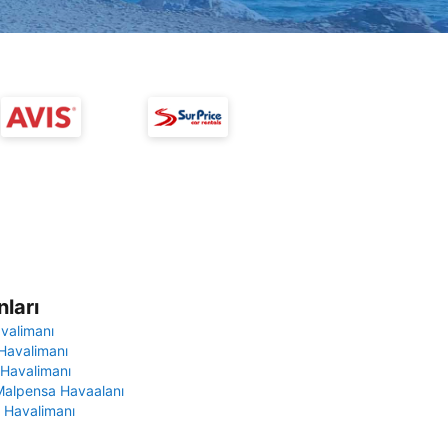
ları
avalimanı
Havalimanı
 Havalimanı
Malpensa Havaalanı
 Havalimanı