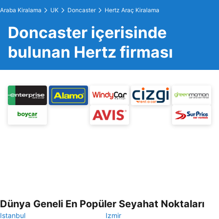
Araba Kiralama
UK
Doncaster
Hertz Araç Kiralama
Doncaster içerisinde
bulunan Hertz firması
Dünya Geneli En Popüler Seyahat Noktaları
Istanbul
Izmir