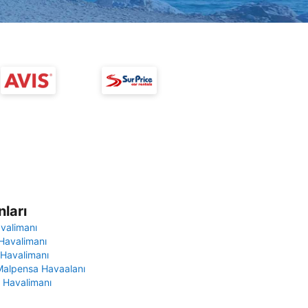
ları
avalimanı
Havalimanı
 Havalimanı
Malpensa Havaalanı
 Havalimanı