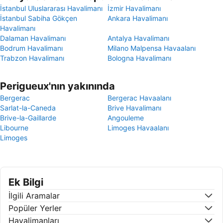
İstanbul Uluslararası Havalimanı
İzmir Havalimanı
İstanbul Sabiha Gökçen
Ankara Havalimanı
Havalimanı
Dalaman Havalimanı
Antalya Havalimanı
Bodrum Havalimanı
Milano Malpensa Havaalanı
Trabzon Havalimanı
Bologna Havalimanı
Perigueux'nın yakınında
Bergerac
Bergerac Havaalanı
Sarlat-la-Caneda
Brive Havalimanı
Brive-la-Gaillarde
Angouleme
Libourne
Limoges Havaalanı
Limoges
Ek Bilgi
İlgili Aramalar
Popüler Yerler
Havalimanları