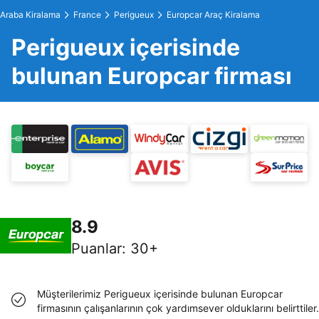
Araba Kiralama
France
Perigueux
Europcar Araç Kiralama
Perigueux içerisinde
bulunan Europcar firması
8.9
Puanlar
:
30+
Müşterilerimiz Perigueux içerisinde bulunan Europcar
firmasının çalışanlarının çok yardımsever olduklarını belirttiler.