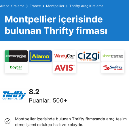
Araba Kiralama
France
Montpellier
Thrifty Araç Kiralama
Montpellier içerisinde
bulunan Thrifty firması
8.2
Puanlar
:
500+
Montpellier içerisinde bulunan Thrifty firmasında araç teslim
etme işlemi oldukça hızlı ve kolaydır.