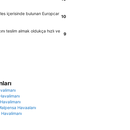
rles içerisinde bulunan Europcar
10
ını teslim almak oldukça hızlı ve
9
ları
avalimanı
Havalimanı
 Havalimanı
Malpensa Havaalanı
 Havalimanı