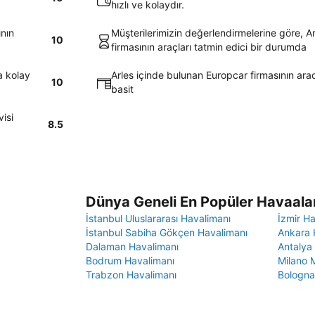
hızlı ve kolaydır.
ının
Müşterilerimizin değerlendirmelerine göre, A
10
firmasının araçları tatmin edici bir durumda
a kolay
Arles içinde bulunan Europcar firmasının arac
10
basit
isi
8.5
Dünya Geneli En Popüler Havaalan
İstanbul Uluslararası Havalimanı
İzmir H
İstanbul Sabiha Gökçen Havalimanı
Ankara 
Dalaman Havalimanı
Antalya
Bodrum Havalimanı
Milano 
Trabzon Havalimanı
Bologna