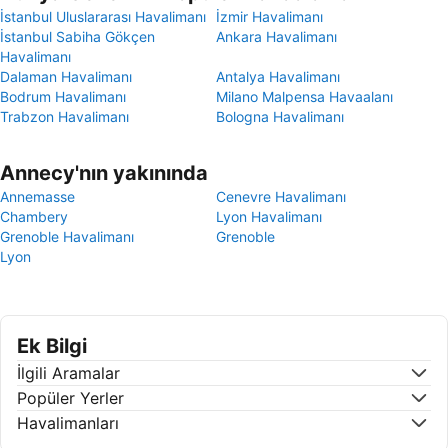
İstanbul Uluslararası Havalimanı
İzmir Havalimanı
İstanbul Sabiha Gökçen
Ankara Havalimanı
Havalimanı
Dalaman Havalimanı
Antalya Havalimanı
Bodrum Havalimanı
Milano Malpensa Havaalanı
Trabzon Havalimanı
Bologna Havalimanı
Annecy'nın yakınında
Annemasse
Cenevre Havalimanı
Chambery
Lyon Havalimanı
Grenoble Havalimanı
Grenoble
Lyon
Ek Bilgi
İlgili Aramalar
Popüler Yerler
Havalimanları