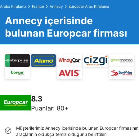
Araba Kiralama
France
Annecy
Europcar Araç Kiralama
Annecy içerisinde
bulunan Europcar firması
8.3
Puanlar
:
80+
Müşterilerimiz Annecy içerisinde bulunan Europcar firmasının
araçlarının oldukça temiz olduğunu belirttiler.