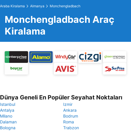
Araba Kiralama
Almanya
Monchengladbach
Monchengladbach Araç
Kiralama
Dünya Geneli En Popüler Seyahat Noktaları
Istanbul
Izmir
Antalya
Ankara
Milano
Bodrum
Dalaman
Roma
Bologna
Trabzon