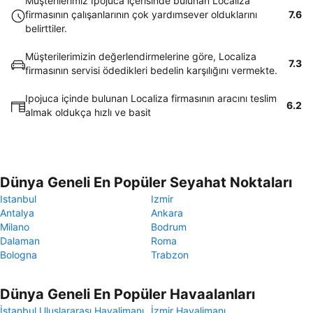
Müşterilerimiz Ipojuca içerisinde bulunan Localiza
firmasının çalışanlarının çok yardımsever olduklarını
7.6
belirttiler.
Müşterilerimizin değerlendirmelerine göre, Localiza
7.3
firmasının servisi ödedikleri bedelin karşılığını vermekte.
Ipojuca içinde bulunan Localiza firmasının aracını teslim
6.2
almak oldukça hızlı ve basit
Dünya Geneli En Popüler Seyahat Noktaları
Istanbul
Izmir
Antalya
Ankara
Milano
Bodrum
Dalaman
Roma
Bologna
Trabzon
Dünya Geneli En Popüler Havaalanları
İstanbul Uluslararası Havalimanı
İzmir Havalimanı