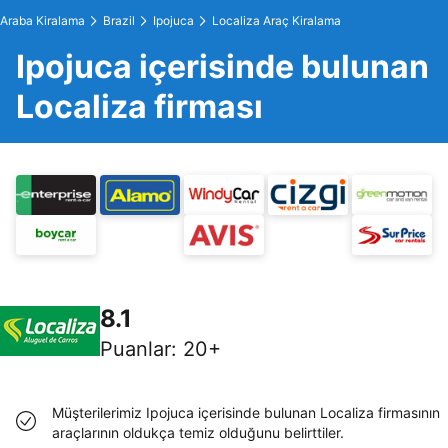
Araba Kiralama
Brazil
Ipojuca
Localiza Araç Kiralama
Ipojuca içerisinde bulunan
Localiza firması
8.1
Puanlar
:
20+
Müşterilerimiz Ipojuca içerisinde bulunan Localiza firmasının
araçlarının oldukça temiz olduğunu belirttiler.