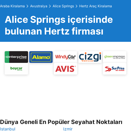
Araba Kiralama
Avustralya
Alice Springs
Hertz Araç Kiralama
Alice Springs içerisinde
bulunan Hertz firması
Dünya Geneli En Popüler Seyahat Noktaları
Istanbul
Izmir