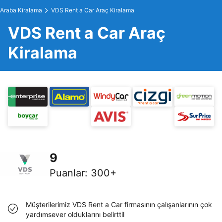
Araba Kiralama
VDS Rent a Car Araç Kiralama
VDS Rent a Car Araç
Kiralama
9
Puanlar
:
300+
Müşterilerimiz VDS Rent a Car firmasının çalışanlarının çok
yardımsever olduklarını belirttil