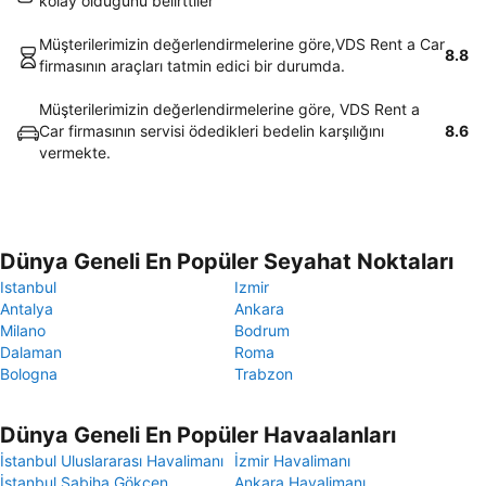
kolay olduğunu belirttiler
Müşterilerimizin değerlendirmelerine göre,VDS Rent a Car
8.8
firmasının araçları tatmin edici bir durumda.
Müşterilerimizin değerlendirmelerine göre, VDS Rent a
Car firmasının servisi ödedikleri bedelin karşılığını
8.6
vermekte.
Dünya Geneli En Popüler Seyahat Noktaları
Istanbul
Izmir
Antalya
Ankara
Milano
Bodrum
Dalaman
Roma
Bologna
Trabzon
Dünya Geneli En Popüler Havaalanları
İstanbul Uluslararası Havalimanı
İzmir Havalimanı
İstanbul Sabiha Gökçen
Ankara Havalimanı