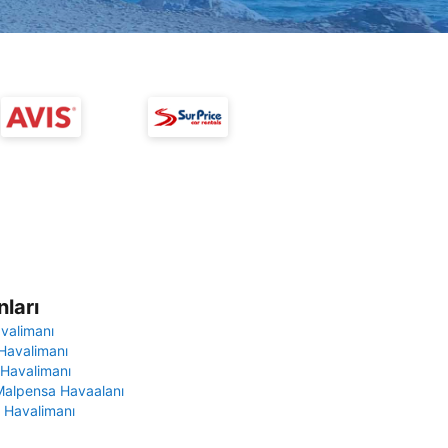
ları
avalimanı
Havalimanı
 Havalimanı
Malpensa Havaalanı
 Havalimanı