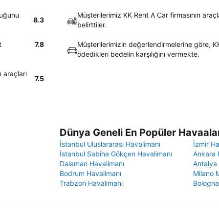
duğunu
Müşterilerimiz KK Rent A Car firmasının araç
8.3
belirttiler.
t
7.8
Müşterilerimizin değerlendirmelerine göre, KK
ödedikleri bedelin karşılığını vermekte.
 araçları
7.5
Dünya Geneli En Popüler Havaalan
İstanbul Uluslararası Havalimanı
İzmir H
İstanbul Sabiha Gökçen Havalimanı
Ankara 
Dalaman Havalimanı
Antalya
Bodrum Havalimanı
Milano 
Trabzon Havalimanı
Bologna