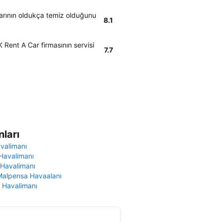
larının oldukça temiz olduğunu
8.1
 Rent A Car firmasının servisi
7.7
ları
avalimanı
Havalimanı
 Havalimanı
Malpensa Havaalanı
 Havalimanı