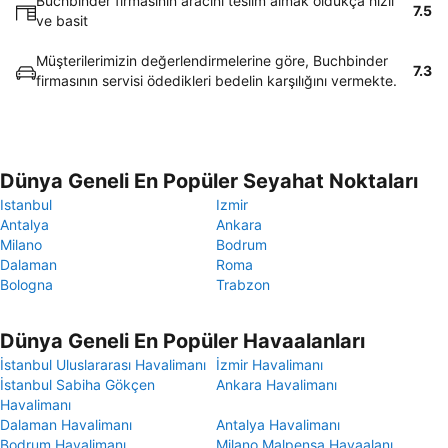
Buchbinder firmasının aracını teslim almak oldukça hızlı
7.5
ve basit
Müşterilerimizin değerlendirmelerine göre, Buchbinder
7.3
firmasının servisi ödedikleri bedelin karşılığını vermekte.
Dünya Geneli En Popüler Seyahat Noktaları
Istanbul
Izmir
Antalya
Ankara
Milano
Bodrum
Dalaman
Roma
Bologna
Trabzon
Dünya Geneli En Popüler Havaalanları
İstanbul Uluslararası Havalimanı
İzmir Havalimanı
İstanbul Sabiha Gökçen
Ankara Havalimanı
Havalimanı
Dalaman Havalimanı
Antalya Havalimanı
Bodrum Havalimanı
Milano Malpensa Havaalanı