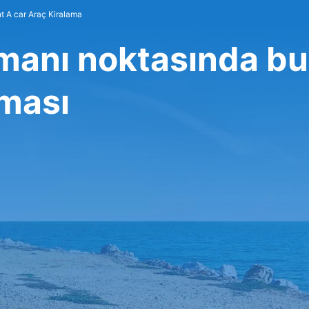
t A car Araç Kiralama
manı noktasında b
rması