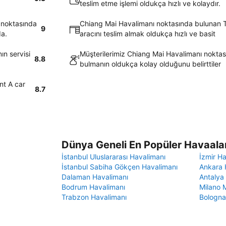
teslim etme işlemi oldukça hızlı ve kolaydır.
 noktasında
Chiang Mai Havalimanı noktasında bulunan Th
9
da.
aracını teslim almak oldukça hızlı ve basit
ın servisi
Müşterilerimiz Chiang Mai Havalimanı noktası
8.8
bulmanın oldukça kolay olduğunu belirttiler
nt A car
8.7
Dünya Geneli En Popüler Havaalan
İstanbul Uluslararası Havalimanı
İzmir H
İstanbul Sabiha Gökçen Havalimanı
Ankara 
Dalaman Havalimanı
Antalya
Bodrum Havalimanı
Milano 
Trabzon Havalimanı
Bologna