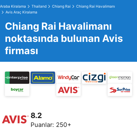
Araba Kiralama
Thailand
Chiang Rai
Chiang Rai Havalimanı
Avis Araç Kiralama
Chiang Rai Havalimanı
noktasında bulunan Avis
firması
8.2
Puanlar
:
250+