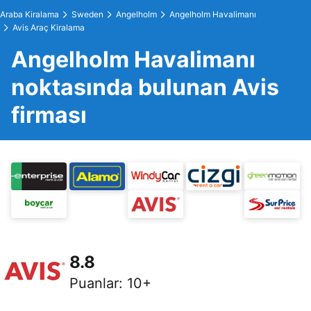
Araba Kiralama
Sweden
Angelholm
Angelholm Havalimanı
Avis Araç Kiralama
Angelholm Havalimanı
noktasında bulunan Avis
firması
8.8
Puanlar
:
10+