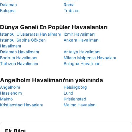
Dalaman
Roma
Bologna
Trabzon
Dünya Geneli En Popüler Havaalanları
İstanbul Uluslararası Havalimanı
İzmir Havalimanı
İstanbul Sabiha Gökçen
Ankara Havalimanı
Havalimanı
Dalaman Havalimanı
Antalya Havalimanı
Bodrum Havalimanı
Milano Malpensa Havaalanı
Trabzon Havalimanı
Bologna Havalimanı
Angelholm Havalimanı'nın yakınında
Angelholm
Helsingborg
Hassleholm
Lund
Malmö
Kristianstad
Kristianstad Havaalanı
Malmo Havaalanı
Ek Bilgi