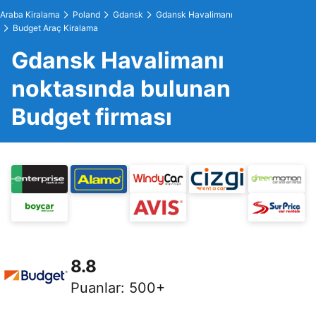
Araba Kiralama
Poland
Gdansk
Gdansk Havalimanı
Budget Araç Kiralama
Gdansk Havalimanı
noktasında bulunan
Budget firması
8.8
Puanlar
:
500+