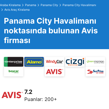
Araba Kiralama
Panama
Panama City
Panama City Havalimanı
Avis Araç Kiralama
Panama City Havalimanı
noktasında bulunan Avis
firması
7.2
Puanlar
:
200+