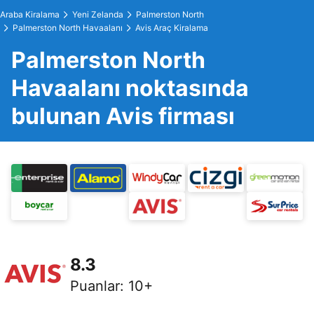
Araba Kiralama
Yeni Zelanda
Palmerston North
Palmerston North Havaalanı
Avis Araç Kiralama
Palmerston North
Havaalanı noktasında
bulunan Avis firması
8.3
Puanlar
:
10+