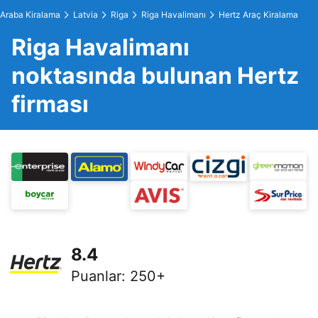
Araba Kiralama
Latvia
Riga
Riga Havalimanı
Hertz Araç Kiralama
Riga Havalimanı
noktasında bulunan Hertz
firması
8.4
Puanlar
:
250+