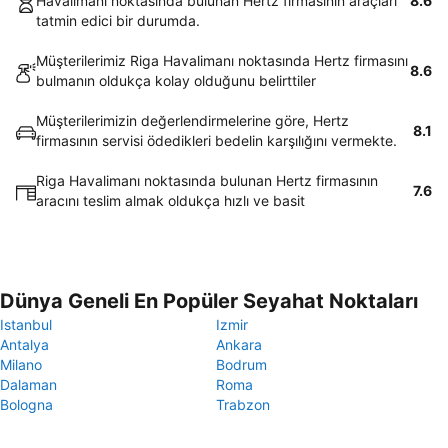
Havalimanı noktasında bulunan Hertz firmasının araçları
8.6
tatmin edici bir durumda.
Müşterilerimiz Riga Havalimanı noktasında Hertz firmasını
8.6
bulmanın oldukça kolay olduğunu belirttiler
Müşterilerimizin değerlendirmelerine göre, Hertz
8.1
firmasının servisi ödedikleri bedelin karşılığını vermekte.
Riga Havalimanı noktasında bulunan Hertz firmasının
7.6
aracını teslim almak oldukça hızlı ve basit
Dünya Geneli En Popüler Seyahat Noktaları
Istanbul
Izmir
Antalya
Ankara
Milano
Bodrum
Dalaman
Roma
Bologna
Trabzon