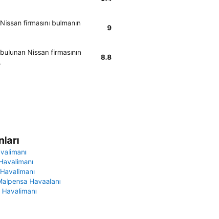
 Nissan firmasını bulmanın
9
 bulunan Nissan firmasının
8.8
.
ları
avalimanı
Havalimanı
 Havalimanı
Malpensa Havaalanı
 Havalimanı