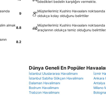
ödedikleri bedelin karşılığını vermekte.
tasında
Müşterilerimiz Kushiro Havaalanı noktasında
9
oldukça kolay olduğunu belirttiler
eslim almak
Müşterilerimiz Kushiro Havaalanı noktasında
8.8
araçlarının oldukça temiz olduğunu belirttiler
sının
8.2
Dünya Geneli En Popüler Havaalan
İstanbul Uluslararası Havalimanı
İzmir H
İstanbul Sabiha Gökçen Havalimanı
Ankara 
Dalaman Havalimanı
Antalya
Bodrum Havalimanı
Milano 
Trabzon Havalimanı
Bologna