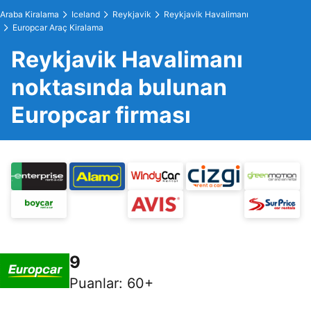
Araba Kiralama
Iceland
Reykjavik
Reykjavik Havalimanı
Europcar Araç Kiralama
Reykjavik Havalimanı
noktasında bulunan
Europcar firması
9
Puanlar
:
60+