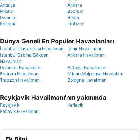
Antalya
Ankara
Milano
Bodrum
Dalaman
Roma
Bologna
Trabzon
Dünya Geneli En Popüler Havaalanları
İstanbul Uluslararası Havalimanı
İzmir Havalimanı
İstanbul Sabiha Gökçen
Ankara Havalimanı
Havalimanı
Dalaman Havalimanı
Antalya Havalimanı
Bodrum Havalimanı
Milano Malpensa Havaalanı
Trabzon Havalimanı
Bologna Havalimanı
Reykjavik Havalimanı'nın yakınında
Reykjavik
Keflavik
Keflavík Havalimanı
Ek Bilgi