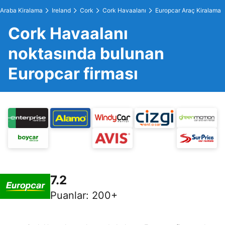
Araba Kiralama
Ireland
Cork
Cork Havaalanı
Europcar Araç Kiralama
Cork Havaalanı
noktasında bulunan
Europcar firması
7.2
Puanlar
:
200+