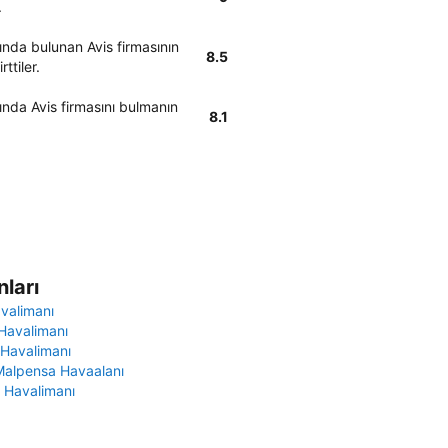
.
ında bulunan Avis firmasının
8.5
ttiler.
ında Avis firmasını bulmanın
8.1
ları
avalimanı
Havalimanı
 Havalimanı
Malpensa Havaalanı
 Havalimanı