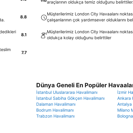
araçlarının oldukça temiz olduğunu belirttiler
Müşterilerimiz London City Havaalanı noktas
8.8
da.
çalışanlarının çok yardımsever olduklarını belir
dedikleri
Müşterilerimiz London City Havaalanı noktas
8.1
oldukça kolay olduğunu belirttiler
teslim
7.7
Dünya Geneli En Popüler Havaalan
İstanbul Uluslararası Havalimanı
İzmir H
İstanbul Sabiha Gökçen Havalimanı
Ankara 
Dalaman Havalimanı
Antalya
Bodrum Havalimanı
Milano 
Trabzon Havalimanı
Bologna