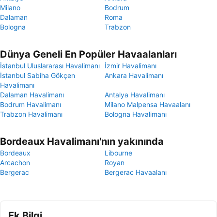
Milano
Bodrum
Dalaman
Roma
Bologna
Trabzon
Dünya Geneli En Popüler Havaalanları
İstanbul Uluslararası Havalimanı
İzmir Havalimanı
İstanbul Sabiha Gökçen
Ankara Havalimanı
Havalimanı
Dalaman Havalimanı
Antalya Havalimanı
Bodrum Havalimanı
Milano Malpensa Havaalanı
Trabzon Havalimanı
Bologna Havalimanı
Bordeaux Havalimanı'nın yakınında
Bordeaux
Libourne
Arcachon
Royan
Bergerac
Bergerac Havaalanı
Ek Bilgi