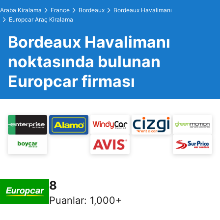
Araba Kiralama
France
Bordeaux
Bordeaux Havalimanı
Europcar Araç Kiralama
Bordeaux Havalimanı
noktasında bulunan
Europcar firması
8
Puanlar
:
1,000+