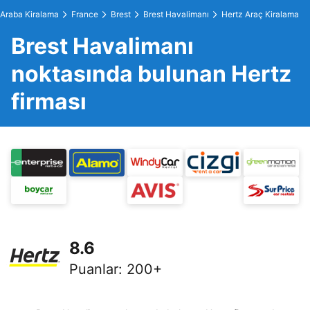
Araba Kiralama
France
Brest
Brest Havalimanı
Hertz Araç Kiralama
Brest Havalimanı
noktasında bulunan Hertz
firması
8.6
Puanlar
:
200+