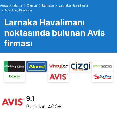
Araba Kiralama
Cyprus
Larnaka
Larnaka Havalimanı
Avis Araç Kiralama
Larnaka Havalimanı
noktasında bulunan Avis
firması
9.1
Puanlar
:
400+