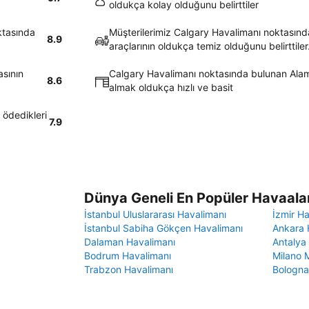
oldukça kolay olduğunu belirttiler
ktasında
Müşterilerimiz Calgary Havalimanı noktasınd
8.9
araçlarının oldukça temiz olduğunu belirttiler
asının
Calgary Havalimanı noktasında bulunan Alamo
8.6
almak oldukça hızlı ve basit
 ödedikleri
7.9
Dünya Geneli En Popüler Havaalan
İstanbul Uluslararası Havalimanı
İzmir H
İstanbul Sabiha Gökçen Havalimanı
Ankara 
Dalaman Havalimanı
Antalya
Bodrum Havalimanı
Milano 
Trabzon Havalimanı
Bologna