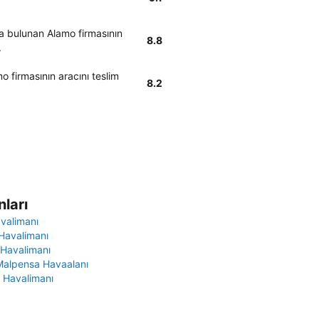
a bulunan Alamo firmasının
8.8
.
 firmasının aracını teslim
8.2
ları
avalimanı
Havalimanı
 Havalimanı
Malpensa Havaalanı
 Havalimanı