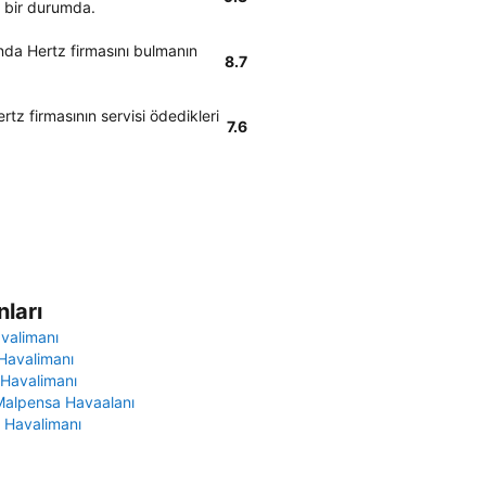
i bir durumda.
da Hertz firmasını bulmanın
8.7
rtz firmasının servisi ödedikleri
7.6
ları
avalimanı
Havalimanı
 Havalimanı
Malpensa Havaalanı
 Havalimanı