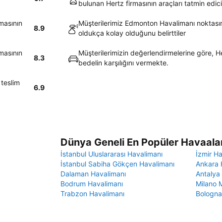
bulunan Hertz firmasının araçları tatmin edic
masının
Müşterilerimiz Edmonton Havalimanı noktasın
8.9
oldukça kolay olduğunu belirttiler
masının
Müşterilerimizin değerlendirmelerine göre, He
8.3
bedelin karşılığını vermekte.
teslim
6.9
Dünya Geneli En Popüler Havaalan
İstanbul Uluslararası Havalimanı
İzmir H
İstanbul Sabiha Gökçen Havalimanı
Ankara 
Dalaman Havalimanı
Antalya
Bodrum Havalimanı
Milano 
Trabzon Havalimanı
Bologna