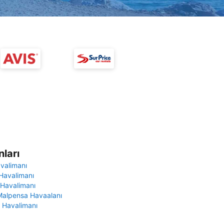
ları
avalimanı
Havalimanı
 Havalimanı
Malpensa Havaalanı
 Havalimanı