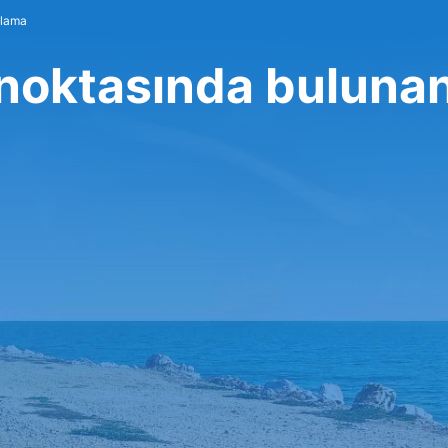
alama
 noktasında buluna