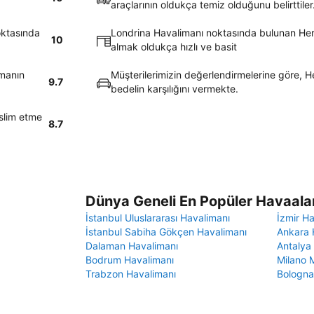
araçlarının oldukça temiz olduğunu belirttiler
oktasında
Londrina Havalimanı noktasında bulunan Hertz
10
almak oldukça hızlı ve basit
lmanın
Müşterilerimizin değerlendirmelerine göre, He
9.7
bedelin karşılığını vermekte.
slim etme
8.7
Dünya Geneli En Popüler Havaalan
İstanbul Uluslararası Havalimanı
İzmir H
İstanbul Sabiha Gökçen Havalimanı
Ankara 
Dalaman Havalimanı
Antalya
Bodrum Havalimanı
Milano 
Trabzon Havalimanı
Bologna