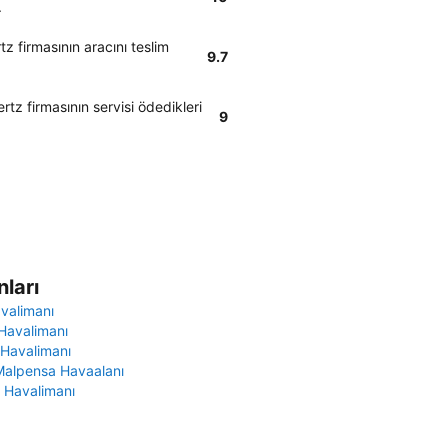
.
 firmasının aracını teslim
9.7
rtz firmasının servisi ödedikleri
9
ları
avalimanı
Havalimanı
 Havalimanı
Malpensa Havaalanı
 Havalimanı