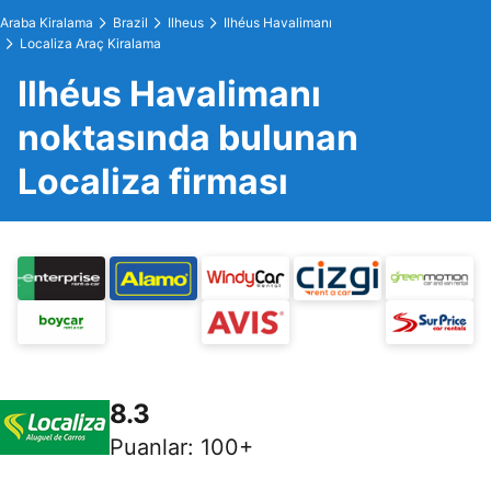
Araba Kiralama
Brazil
Ilheus
Ilhéus Havalimanı
Localiza Araç Kiralama
Ilhéus Havalimanı
noktasında bulunan
Localiza firması
8.3
Puanlar
:
100+