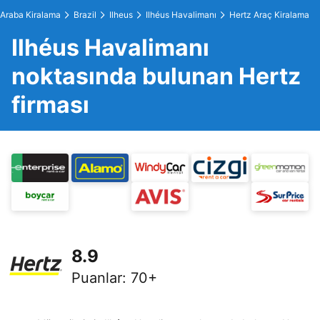
Araba Kiralama
Brazil
Ilheus
Ilhéus Havalimanı
Hertz Araç Kiralama
Ilhéus Havalimanı
noktasında bulunan Hertz
firması
8.9
Puanlar
:
70+