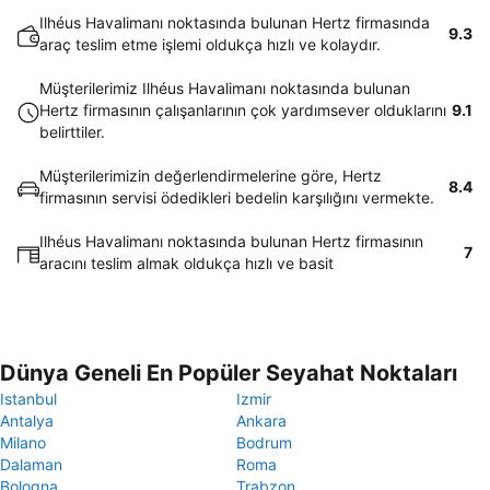
Ilhéus Havalimanı noktasında bulunan Hertz firmasında
9.3
araç teslim etme işlemi oldukça hızlı ve kolaydır.
Müşterilerimiz Ilhéus Havalimanı noktasında bulunan
Hertz firmasının çalışanlarının çok yardımsever olduklarını
9.1
belirttiler.
Müşterilerimizin değerlendirmelerine göre, Hertz
8.4
firmasının servisi ödedikleri bedelin karşılığını vermekte.
Ilhéus Havalimanı noktasında bulunan Hertz firmasının
7
aracını teslim almak oldukça hızlı ve basit
Dünya Geneli En Popüler Seyahat Noktaları
Istanbul
Izmir
Antalya
Ankara
Milano
Bodrum
Dalaman
Roma
Bologna
Trabzon