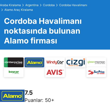
Araba Kiralama
Argentina
Cordoba
Cordoba Havalimanı
Alamo Araç Kiralama
Cordoba Havalimanı
noktasında bulunan
Alamo firması
7.5
Puanlar
:
50+